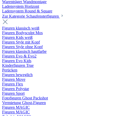
Warenträger Wandmontage
Ladensystem Horizont
Ladensystem Round & Square
Zur Kategorie Schaufenster­figuren
Figuren klassisch weiß
Figuren Bodysculpt Mos
Figuren Kids weiß
Figuren Style mit Kopf
Figuren Style ohne Kopf
Figuren klassisch hautfarbe
Figuren Evo & Evo2
Figuren Evo Kids
Kinderfiguren True
Perücken
Figuren beweglich
Figuren Move
Figuren Flex
Figuren Polystar
Figuren Sport
Fotofiguren Ghost Packshot
Vermietung Ghost-Figuren
Figuren MAGIC
Figuren MAGIC