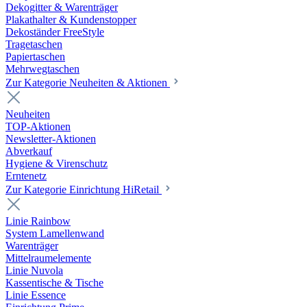
Dekogitter & Warenträger
Plakathalter & Kundenstopper
Dekoständer FreeStyle
Tragetaschen
Papiertaschen
Mehrwegtaschen
Zur Kategorie Neuheiten & Aktionen
Neuheiten
TOP-Aktionen
Newsletter-Aktionen
Abverkauf
Hygiene & Virenschutz
Erntenetz
Zur Kategorie Einrichtung HiRetail
Linie Rainbow
System Lamellenwand
Warenträger
Mittelraumelemente
Linie Nuvola
Kassentische & Tische
Linie Essence