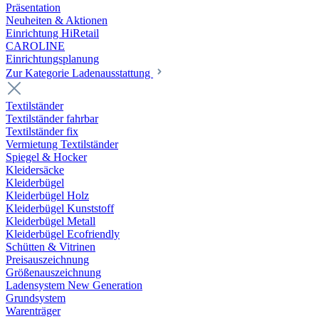
Präsentation
Neuheiten & Aktionen
Einrichtung HiRetail
CAROLINE
Einrichtungsplanung
Zur Kategorie Laden­ausstattung
Textilständer
Textilständer fahrbar
Textilständer fix
Vermietung Textilständer
Spiegel & Hocker
Kleidersäcke
Kleiderbügel
Kleiderbügel Holz
Kleiderbügel Kunststoff
Kleiderbügel Metall
Kleiderbügel Ecofriendly
Schütten & Vitrinen
Preisauszeichnung
Größenauszeichnung
Ladensystem New Generation
Grundsystem
Warenträger